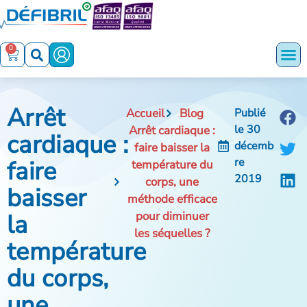
0
Arrêt
Accueil
Blog
Publié
le
30
Arrêt cardiaque :
cardiaque :
décemb
faire baisser la
faire
re
température du
2019
corps, une
baisser
méthode efficace
la
pour diminuer
les séquelles ?
température
du corps,
une