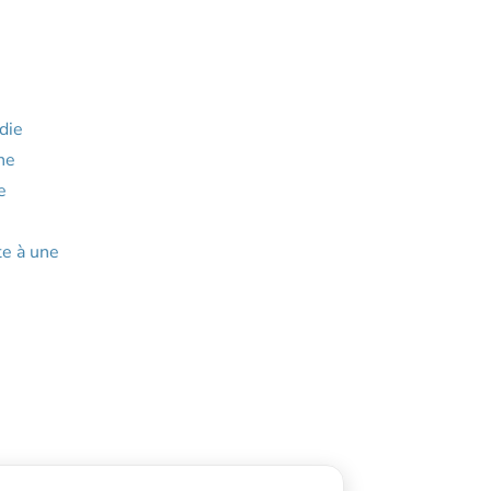
die
ne
e
te à une