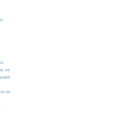
on
es
us, sa
uivant
 et en
.