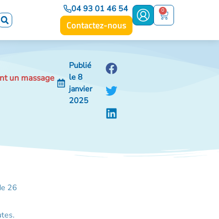
04 93 01 46 54
0
Contactez-nous
Publié
le
8
sant un massage
janvier
2025
de 26
utes.