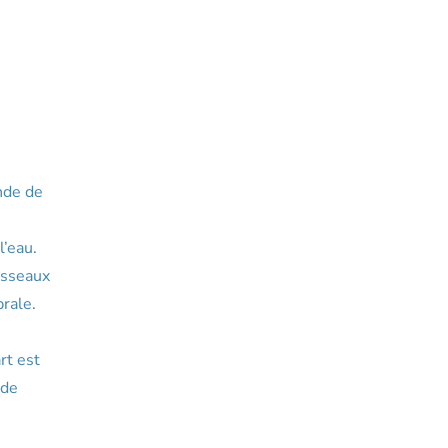
ande de
l’eau.
aisseaux
brale.
rt est
ide