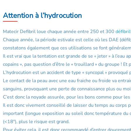
Attention à l’hydrocution
Matecir Defibril loue chaque année entre 250 et 300
défibri
Chaque année, la période estivale est celle où les DAE (défib
constatons également que ces utilisations se font généralem
Il est vrai que la tentation est grande de se « jeter » à l’eau 
copains », pas question d’être le « trouillard » du groupe ! Et
L’hydrocution est un accident de type « syncopal » provoqué p
Le contact de la peau avec une eau fraiche ou froide va entra
sanguins, provoquant une perte de connaissance plus ou moins 
C’est donc la noyade assurée, pour les bons comme pour les
Il est donc vivement conseillé de laisser du temps au corps 
important (longue exposition au soleil donc température du c
(<18°), plus le risque est grand.
Pour éviter cela, il est donc recommandé d’entrer doucement 