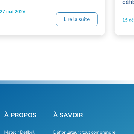
défi
27 mai 2026
Lire la suite
15 d
Matecir Defibril
Défibrillateur : tout comprendre