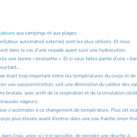
llateurs
aux campings et aux plages.
rillateur automatisé externe) sont les plus utilisés. Et nous
ent dans le cas d’une noyade ayant suivi une hydrocution.
après une bonne « bronzette ». Et si vous faites partie d’une « b
 pourtant…
ar écart trop important entre les températures du corps et de 
iner une vasoconstriction, soit une diminution du calibre des v
brutale, avec arrêt de la respiration et de la circulation céré
 mauvais nageurs.
pour s’acclimater à ce changement de température. Plus cet éca
orps plus élevée avant d’entrer dans une eau fraiche sinon fro
dans l’eau, voire si c’est possible, de prendre une douche à