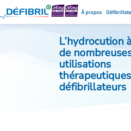
À propos
Défibrillat
L’hydrocution à
de nombreuse
utilisations
thérapeutiques
défibrillateurs