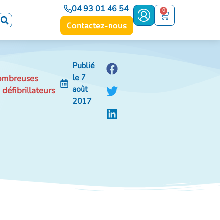
04 93 01 46 54
0
Contactez-nous
Publié
le
7
 nombreuses
août
 défibrillateurs
2017