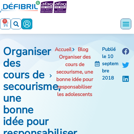
0
Organiser
Accueil
Blog
Publié
le
10
Organiser des
des
septem
cours de
cours de
bre
secourisme, une
2018
bonne idée pour
secourisme,
responsabiliser
une
les adolescents
bonne
idée pour
responsabiliser