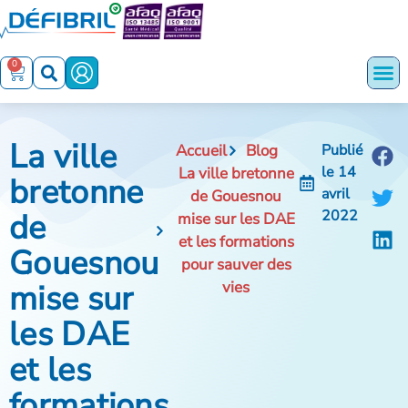
0
La ville
Accueil
Blog
Publié
le
14
La ville bretonne
bretonne
avril
de Gouesnou
de
2022
mise sur les DAE
et les formations
Gouesnou
pour sauver des
mise sur
vies
les DAE
et les
formations