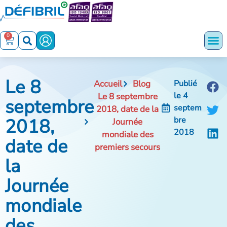
0
Le 8
Accueil
Blog
Publié
le
4
Le 8 septembre
septembre
septem
2018, date de la
2018,
bre
Journée
2018
mondiale des
date de
premiers secours
la
Journée
mondiale
des