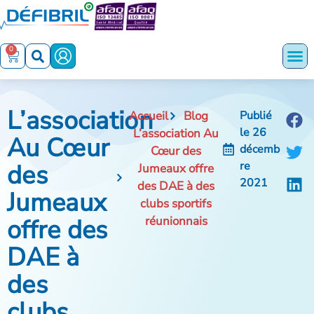
0
L’association
Accueil
Blog
Publié
le
26
L’association Au
Au Cœur
décemb
Cœur des
des
re
Jumeaux offre
2021
des DAE à des
Jumeaux
clubs sportifs
offre des
réunionnais
DAE à
des
clubs