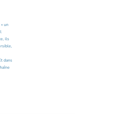
 « un
l
e, ils
rsible,
Et dans
chaîne