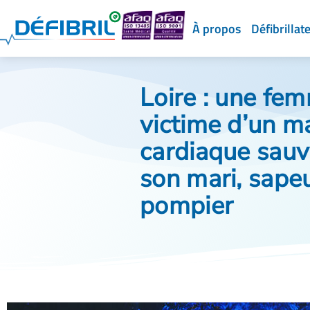
À propos
Défibrillat
Loire : une fe
victime d’un m
cardiaque sauv
son mari, sape
pompier