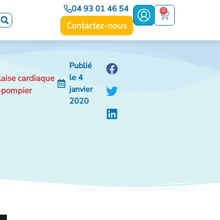
04 93 01 46 54
0
Contactez-nous
Publié
le
4
laise cardiaque
janvier
r-pompier
2020