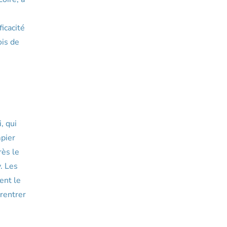
icacité
ois de
, qui
mpier
rès le
. Les
ent le
 rentrer