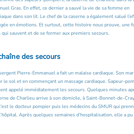
el Gras. En effet, ce dernier a sauvé la vie de sa femme en
aque dans son lit. Le chef de la caserne a également salué l’eff
ée en émotions. Et surtout, cette histoire nous prouve, une f
es qui sauvent et de se former aux premiers secours.
chaîne des secours
rgent Pierre-Emmanuel a fait un malaise cardiaque. Son mari
 sur le sol et en commençant un massage cardiaque. Sapeur-po
lement appelé immédiatement les secours. Quelques minutes ap
erne de Charlieu arrive à son domicile, à Saint-Bonnet-de-Cray
e, c’est le docteur pompier puis les médecins du SMUR qui prenn
l’hôpital. Après quelques semaines d’hospitalisation, elle a pu