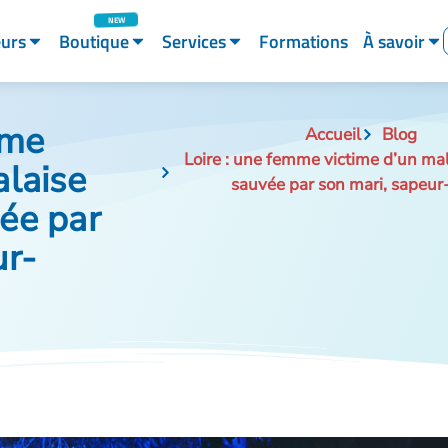
eurs
Boutique
Services
Formations
À savoir
mme
Accueil
Blog
Loire : une femme victime d’un ma
alaise
sauvée par son mari, sapeu
ée par
ur-