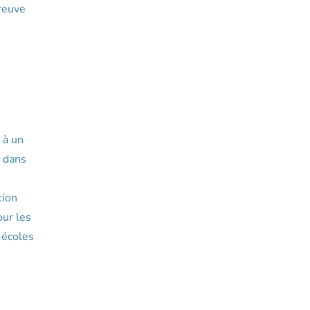
preuve
 à un
é dans
tion
our les
-écoles