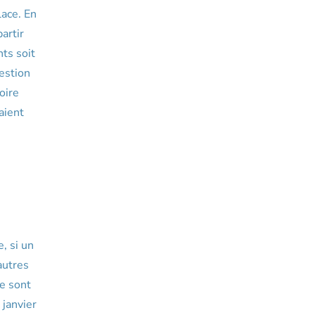
lace. En
artir
nts soit
estion
oire
aient
,
, si un
autres
ne sont
 janvier