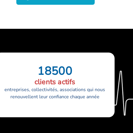
18500
clients actifs
entreprises, collectivités, associations qui nous
renouvellent leur confiance chaque année