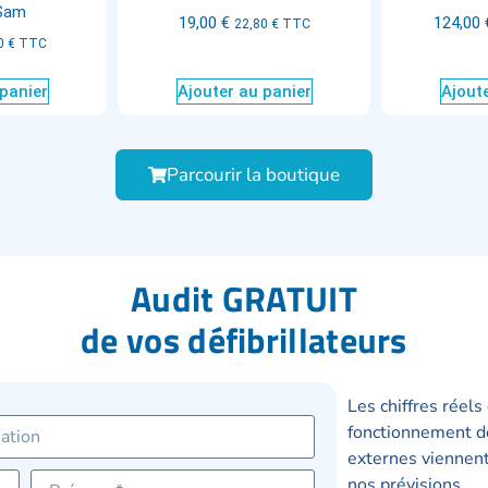
Sam
19,00
€
124,00
22,80
€
TTC
0
€
TTC
 panier
Ajouter au panier
Ajoute
Parcourir la boutique
Audit GRATUIT
de vos défibrillateurs
Les chiffres réels
fonctionnement de
externes viennent
nos prévisions.