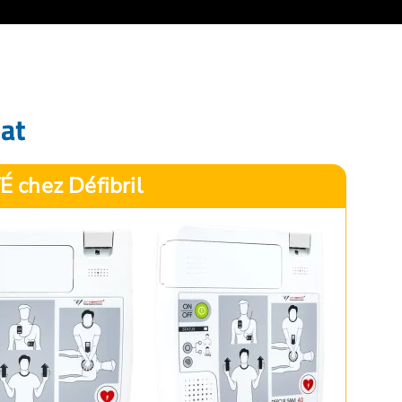
hat
É chez Défibril