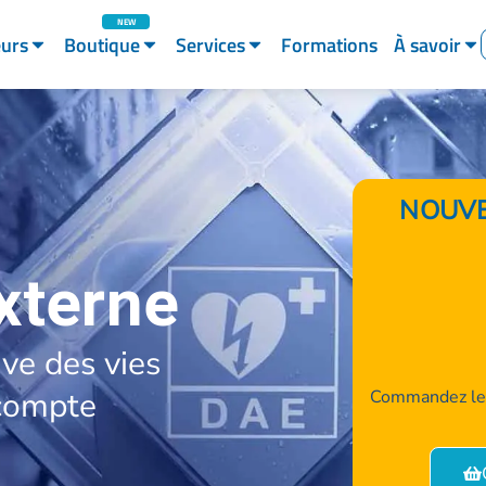
eurs
Boutique
Services
Formations
À savoir
NOUVE
xterne
uve des vies
compte
Commandez les