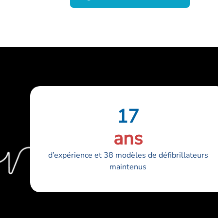
17
ans
d’expérience et 38 modèles de défibrillateurs
maintenus