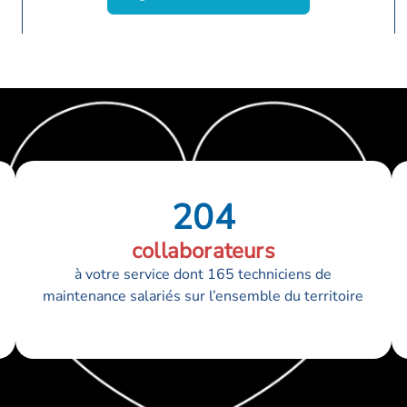
204
collaborateurs
à votre service dont 165 techniciens de
maintenance salariés sur l’ensemble du territoire