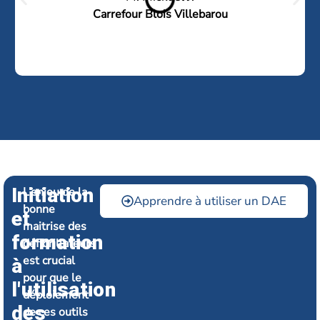
Carrefour Blois Villebarou
Initiation
L’enjeu de la
Apprendre à utiliser un DAE
bonne
et
maitrise des
formation
défibrillateurs
est crucial
à
pour que le
l'utilisation
déploiement
des
de ces outils