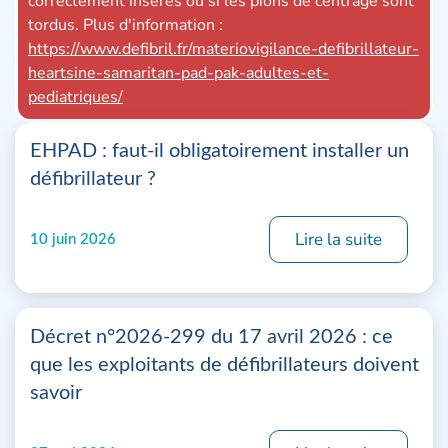
correctement insérés ou si les pions de centrage sont
lors
tordus. Plus d'information :
ou 
https://www.defibril.fr/materiovigilance-defibrillateur-
http
heartsine-samaritan-pad-pak-adultes-et-
hea
pediatriques/
EHPAD : faut-il obligatoirement installer un
défibrillateur ?
Lire la suite
10 juin 2026
Décret n°2026-299 du 17 avril 2026 : ce
que les exploitants de défibrillateurs doivent
savoir