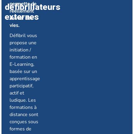
permette de
défibrillateurs
réellement
externes
sauver des
vies.
Défibril vous
propose une
initiation /
formation en
E-Learning,
basée sur un
apprentissage
participatif,
actif et
ludique. Les
formations à
distance sont
conçues sous
formes de