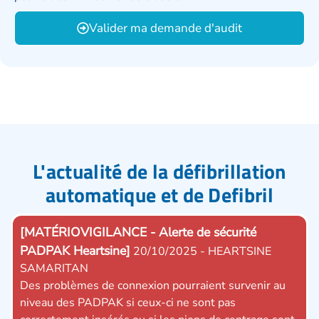
Valider ma demande d'audit
L'actualité de la défibrillation
automatique et de Defibril
[MATÉRIOVIGILANCE - Alerte de sécurité
[MA
PADPAK Heartsine]
Hea
20/10/2025 - HEARTSINE
SAMARITAN
Un 
Des problèmes de connexion pourraient survenir au
pot
niveau des PADPAK si ceux-ci ne sont pas
DAE