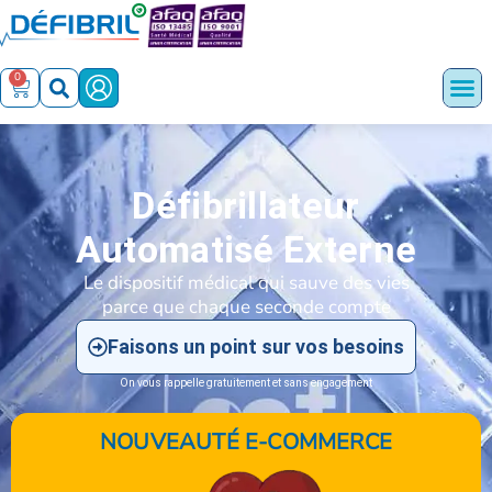
0
Défibrillateur
Automatisé Externe
Le dispositif médical qui sauve des vies
parce que chaque seconde compte
Faisons un point sur vos besoins
On vous rappelle gratuitement et sans engagement
NOUVEAUTÉ E-COMMERCE