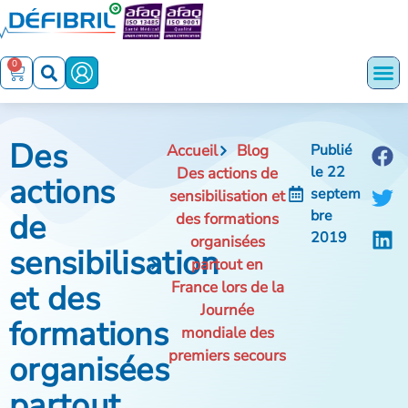
0
Des
Accueil
Blog
Publié
le
22
Des actions de
actions
septem
sensibilisation et
de
bre
des formations
2019
organisées
sensibilisation
partout en
et des
France lors de la
Journée
formations
mondiale des
premiers secours
organisées
partout