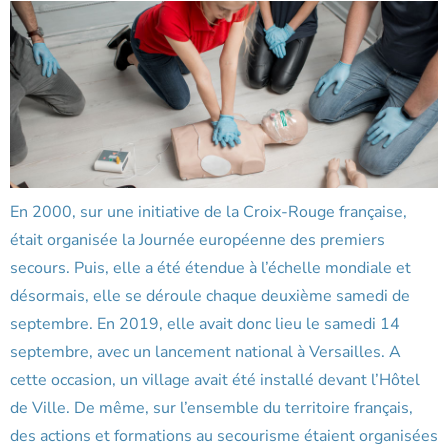
En 2000, sur une initiative de la Croix-Rouge française,
était organisée la Journée européenne des premiers
secours. Puis, elle a été étendue à l’échelle mondiale et
désormais, elle se déroule chaque deuxième samedi de
septembre. En 2019, elle avait donc lieu le samedi 14
septembre, avec un lancement national à Versailles. A
cette occasion, un village avait été installé devant l’Hôtel
de Ville. De même, sur l’ensemble du territoire français,
des actions et formations au secourisme étaient organisées