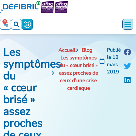
0
Les
Accueil
Blog
Publié
le
18
Les symptômes
symptômes
mars
du « cœur brisé »
du
2019
assez proches de
ceux d’une crise
« cœur
cardiaque
brisé »
assez
proches
de ceux