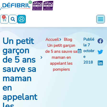
0
Un petit
Accueil
Blog
Publié
le
7
Un petit garçon
garçon
octobr
de 5 ans sauve sa
de 5 ans
e
maman en
2018
appelant les
sauve sa
pompiers
maman
en
appelant
les