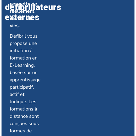
permette de
défibrillateurs
réellement
externes
sauver des
vies.
Défibril vous
propose une
initiation /
formation en
E-Learning,
basée sur un
apprentissage
participatif,
actif et
ludique. Les
formations à
distance sont
conçues sous
formes de