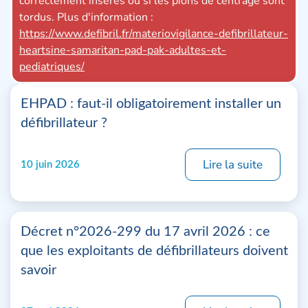
correctement insérés ou si les pions de centrage sont
lors
tordus. Plus d'information :
ou 
https://www.defibril.fr/materiovigilance-defibrillateur-
http
heartsine-samaritan-pad-pak-adultes-et-
hea
pediatriques/
EHPAD : faut-il obligatoirement installer un
défibrillateur ?
Lire la suite
10 juin 2026
Décret n°2026-299 du 17 avril 2026 : ce
que les exploitants de défibrillateurs doivent
savoir