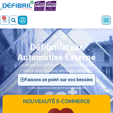
0
Défibrillateur
Automatisé Externe
Le dispositif médical qui sauve des vies
parce que chaque seconde compte
Faisons un point sur vos besoins
On vous rappelle gratuitement et sans engagement
NOUVEAUTÉ E-COMMERCE