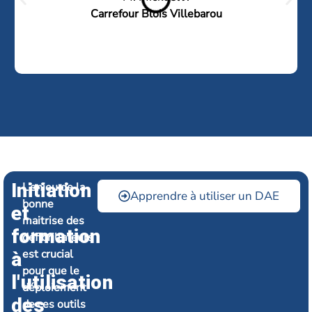
Carrefour Blois Villebarou
Initiation
L’enjeu de la
Apprendre à utiliser un DAE
bonne
et
maitrise des
formation
défibrillateurs
est crucial
à
pour que le
l'utilisation
déploiement
des
de ces outils