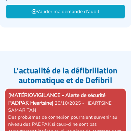
Valider ma demande d'audit
L'actualité de la défibrillation
automatique et de Defibril
[MATÉRIOVIGILANCE - Alerte de sécurité
[MA
PADPAK Heartsine]
Hea
20/10/2025 - HEARTSINE
SAMARITAN
Un 
Des problèmes de connexion pourraient survenir au
pot
niveau des PADPAK si ceux-ci ne sont pas
DAE