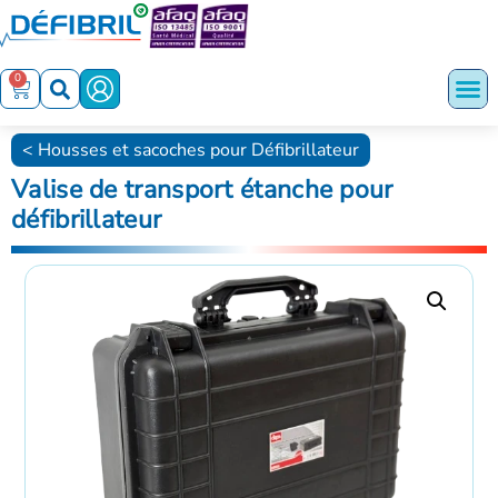
0
Housses et sacoches pour Défibrillateur
Valise de transport étanche pour
défibrillateur