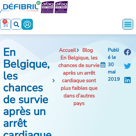
0
En
Accueil
Blog
Publi
é le
En Belgique, les
Belgique,
30
chances de survie
les
mai
après un arrêt
2019
cardiaque sont
chances
plus faibles que
de survie
dans d’autres
pays
après un
arrêt
cardiaque