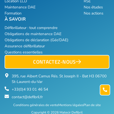
Location LCD
RSE
Maintenance DAE
Nos études
Formation
Nos actions
Défibrillateur : tout comprendre
Obligations de maintenance DAE
Obligations de déclaration (Géo'DAE)
Assurance défibrillateur
Questions essentielles
CONTACTEZ-NOUS
395, rue Albert Camus Rés. St Joseph II - Bat H3 06700
St-Laurent-du-Var
+33(0)4 93 01 46 54
contact@defibril.fr
Conditions générales de vente
Mentions légales
Plan de site
Copyright © 2026 Matecir Defibril