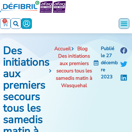
0
Des
Accueil
Blog
Publié
le
27
Des initiations
initiations
décemb
aux premiers
aux
re
secours tous les
2023
samedis matin à
premiers
Wasquehal
secours
tous les
samedis
matin à