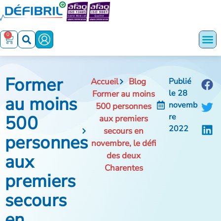
0
Former
Accueil
Blog
Publié
le
28
Former au moins
au moins
novemb
500 personnes
500
re
aux premiers
2022
secours en
personnes
novembre, le défi
aux
des deux
Charentes
premiers
secours
en