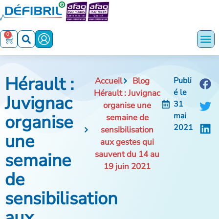
0
Hérault :
Accueil
Blog
Publi
é le
Hérault : Juvignac
Juvignac
31
organise une
organise
mai
semaine de
2021
sensibilisation
une
aux gestes qui
semaine
sauvent du 14 au
19 juin 2021
de
sensibilisation
aux