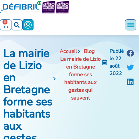
0
La mairie
Accueil
Blog
Publié
le
22
La mairie de Lizio
de Lizio
août
en Bretagne
en
2022
forme ses
habitants aux
Bretagne
gestes qui
forme ses
sauvent
habitants
aux
gestes