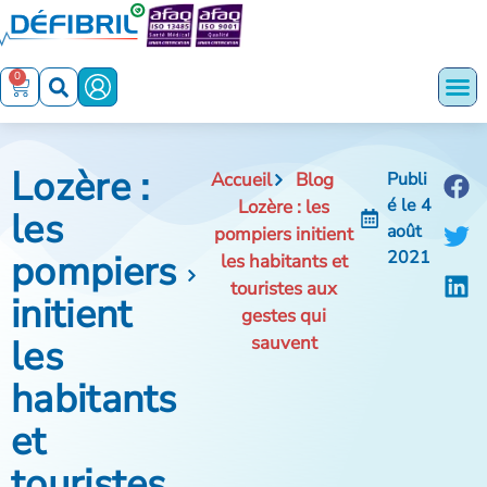
0
Lozère :
Accueil
Blog
Publi
é le
4
Lozère : les
les
août
pompiers initient
pompiers
2021
les habitants et
touristes aux
initient
gestes qui
les
sauvent
habitants
et
touristes