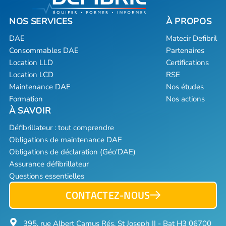
DAE
Matecir Defibril
Consommables DAE
Partenaires
Location LLD
Certifications
Location LCD
RSE
Maintenance DAE
Nos études
Formation
Nos actions
Défibrillateur : tout comprendre
Obligations de maintenance DAE
Obligations de déclaration (Géo'DAE)
Assurance défibrillateur
Questions essentielles
CONTACTEZ-NOUS
395, rue Albert Camus Rés. St Joseph II - Bat H3 06700