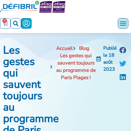
0
Les
Accueil
Blog
Publié
le
18
Les gestes qui
gestes
août
sauvent toujours
qui
2023
au programme de
Paris Plages !
sauvent
toujours
au
programme
de Paris