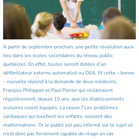
A partir de septembre prochain, une petite révolution aura
lieu dans les écoles secondaires du réseau public
québécois. En effet, toutes seront dotées d’un
défibrillateur externe automatisé ou DEA. Et cette – bonne
– nouvelle répond à la demande de deux médecins,
François Philippon et Paul Poirier qui réclamaient
régulièrement, depuis 10 ans, que les établissements
scolaires soient équipés. La raison ? Les problèmes
cardiaques qui touchent les enfants, souvent des
malformations. Or le public est peu informé sur le sujet et
n’est donc pas forcément capable de réagir en cas