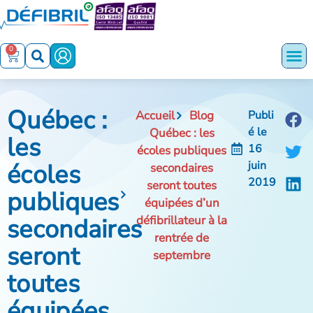
0
Québec :
Accueil
Blog
Publi
é le
Québec : les
les
16
écoles publiques
écoles
juin
secondaires
2019
seront toutes
publiques
équipées d’un
secondaires
défibrillateur à la
rentrée de
seront
septembre
toutes
équipées