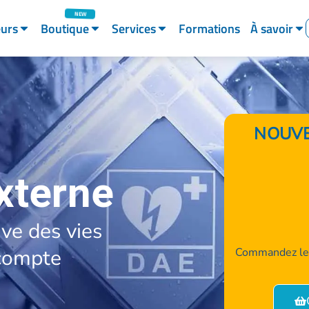
eurs
Boutique
Services
Formations
À savoir
NOUVE
xterne
uve des vies
compte
Commandez les