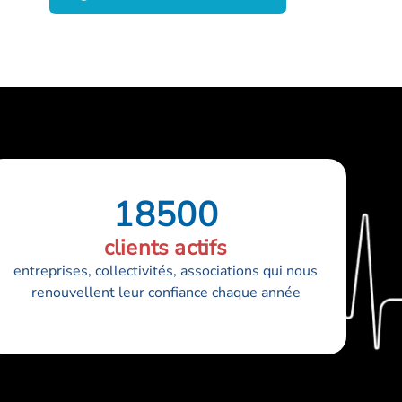
18500
clients actifs
entreprises, collectivités, associations qui nous
renouvellent leur confiance chaque année