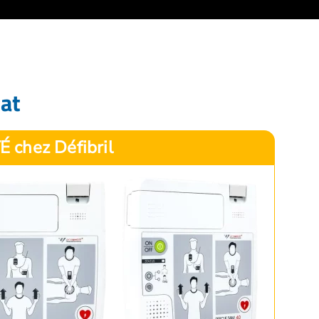
hat
É chez Défibril