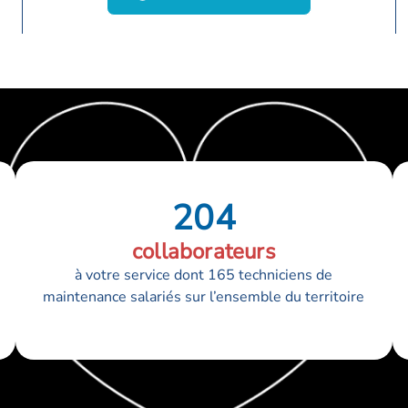
204
collaborateurs
à votre service dont 165 techniciens de
maintenance salariés sur l’ensemble du territoire