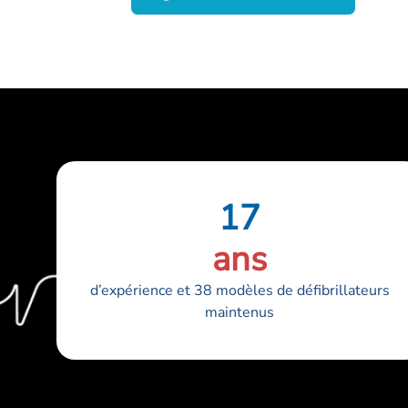
17
ans
d’expérience et 38 modèles de défibrillateurs
maintenus