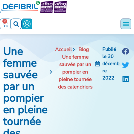
0
Une
Accueil
Blog
Publié
le
30
Une femme
femme
décemb
sauvée par un
sauvée
re
pompier en
2022
pleine tournée
par un
des calendriers
pompier
en pleine
tournée
des