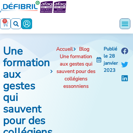
0
Une
Accueil
Blog
Publié
le
28
Une formation
formation
janvier
aux gestes qui
aux
2023
sauvent pour des
collégiens
gestes
essonniens
qui
sauvent
pour des
collégiens