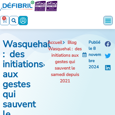
0
Wasquehal
Accueil
Blog
Publié
le
8
Wasquehal : des
: des
novem
initiations aux
initiations
bre
gestes qui
2024
sauvent le
aux
samedi depuis
gestes
2021
qui
sauvent
le