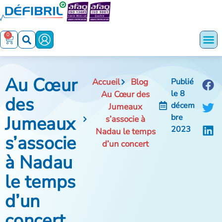
0
Au Cœur
Accueil
Blog
Publié
le
8
Au Cœur des
des
décem
Jumeaux
Jumeaux
bre
s’associe à
2023
Nadau le temps
s’associe
d’un concert
à Nadau
le temps
d’un
concert