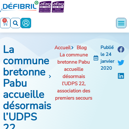
0
La
Accueil
Blog
Publié
le
24
La commune
commune
janvier
bretonne Pabu
bretonne
2020
accueille
désormais
Pabu
l’UDPS 22,
accueille
association des
premiers secours
désormais
l’UDPS
22,