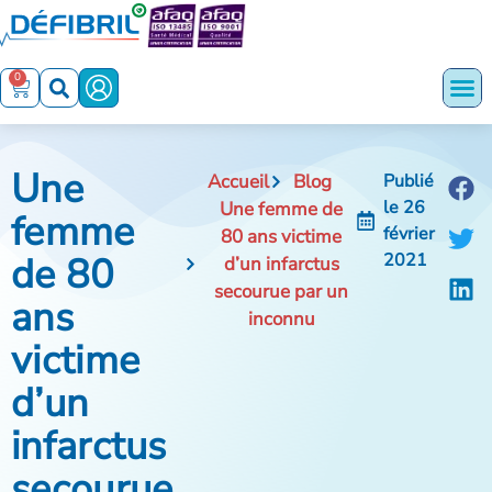
0
Une
Accueil
Blog
Publié
le
26
Une femme de
femme
février
80 ans victime
de 80
2021
d’un infarctus
secourue par un
ans
inconnu
victime
d’un
infarctus
secourue