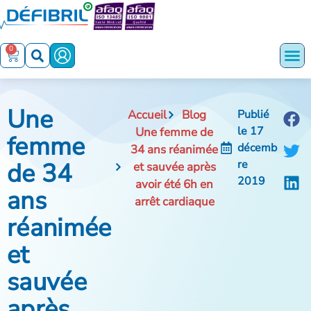
0
Une
Accueil
Blog
Publié
le
17
Une femme de
femme
décemb
34 ans réanimée
de 34
re
et sauvée après
2019
avoir été 6h en
ans
arrêt cardiaque
réanimée
et
sauvée
après