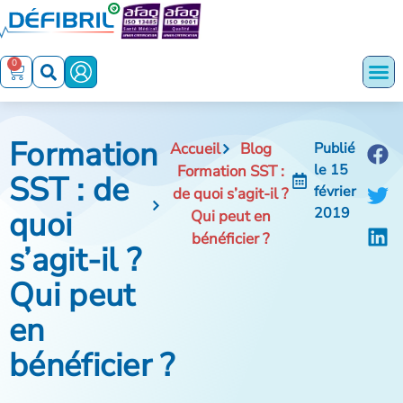
0
Formation
Accueil
Blog
Publié
le
15
Formation SST :
SST : de
février
de quoi s’agit-il ?
quoi
2019
Qui peut en
bénéficier ?
s’agit-il ?
Qui peut
en
bénéficier ?