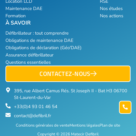
Location LCD
RSE
Maintenance DAE
Nos études
Formation
Nos actions
Défibrillateur : tout comprendre
Obligations de maintenance DAE
Obligations de déclaration (Géo'DAE)
Assurance défibrillateur
Questions essentielles
CONTACTEZ-NOUS
395, rue Albert Camus Rés. St Joseph II - Bat H3 06700
St-Laurent-du-Var
+33(0)4 93 01 46 54
contact@defibril.fr
Conditions générales de vente
Mentions légales
Plan de site
Copyright © 2026 Matecir Defibril