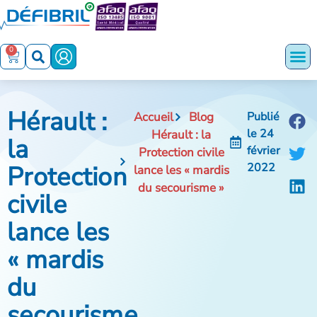
0
Hérault :
Accueil
Blog
Publié
le
24
Hérault : la
la
février
Protection civile
Protection
2022
lance les « mardis
du secourisme »
civile
lance les
« mardis
du
secourisme