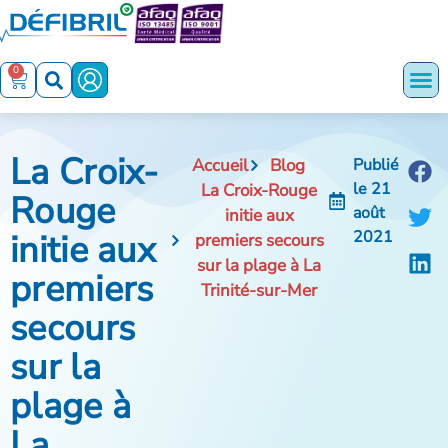
0
La Croix-
Accueil
Blog
Publié
le
21
La Croix-Rouge
Rouge
août
initie aux
initie aux
2021
premiers secours
sur la plage à La
premiers
Trinité-sur-Mer
secours
sur la
plage à
La