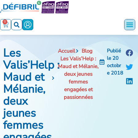
0
Les
Accueil
Blog
Publié
le
20
Les Valis’Help :
Valis’Help :
octobr
Maud et Mélanie,
Maud et
e 2018
deux jeunes
femmes
Mélanie,
engagées et
deux
passionnées
jeunes
femmes
engagées