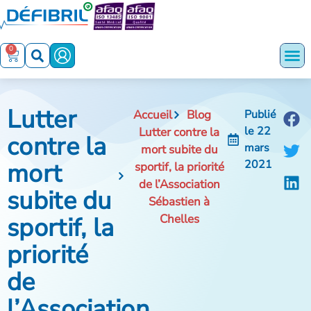
0
Lutter
Accueil
Blog
Publié
le
22
Lutter contre la
contre la
mars
mort subite du
mort
2021
sportif, la priorité
de l’Association
subite du
Sébastien à
sportif, la
Chelles
priorité
de
l’Association