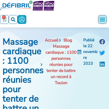
0
Massage
Accueil
Blog
Publié
le
22
Massage
cardiaque
novemb
cardiaque : 1100
: 1100
re
personnes
2023
réunies pour
personnes
tenter de battre
réunies
un record à
Toulon
pour
tenter de
battre un