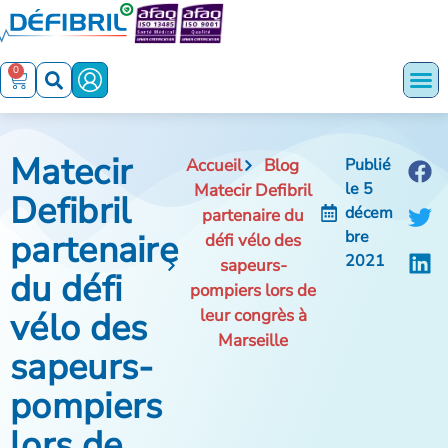
0
Matecir
Accueil
Blog
Publié
le
5
Matecir Defibril
Defibril
décem
partenaire du
partenaire
bre
défi vélo des
2021
sapeurs-
du défi
pompiers lors de
vélo des
leur congrès à
Marseille
sapeurs-
pompiers
lors de