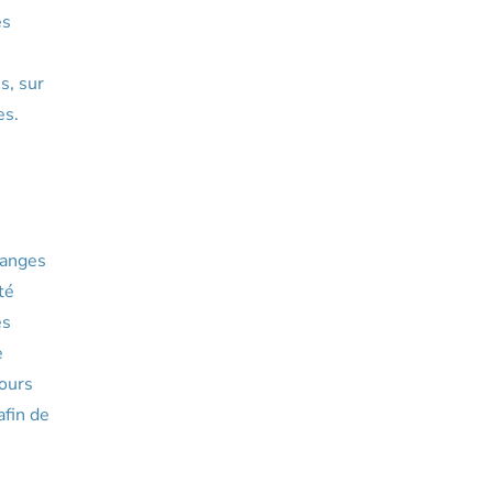
es
s, sur
es.
hanges
té
es
e
cours
afin de