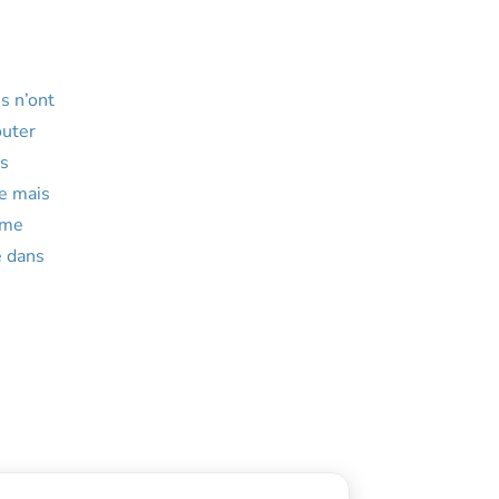
s n’ont
outer
rs
me mais
ome
e dans