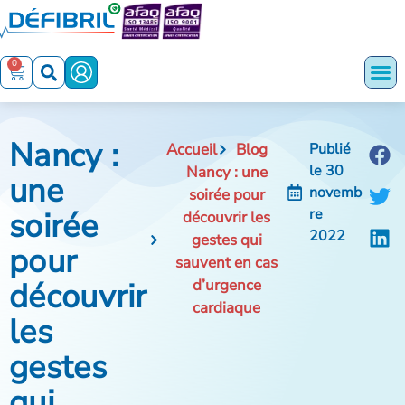
0
Nancy :
Accueil
Blog
Publié
le
30
Nancy : une
une
novemb
soirée pour
soirée
re
découvrir les
2022
gestes qui
pour
sauvent en cas
découvrir
d’urgence
cardiaque
les
gestes
qui