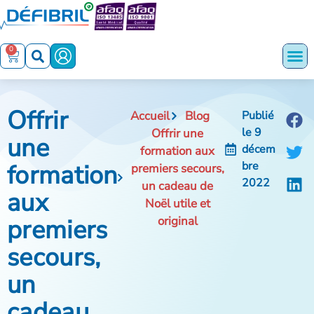
0
Offrir
Accueil
Blog
Publié
le
9
Offrir une
une
décem
formation aux
formation
bre
premiers secours,
2022
un cadeau de
aux
Noël utile et
premiers
original
secours,
un
cadeau