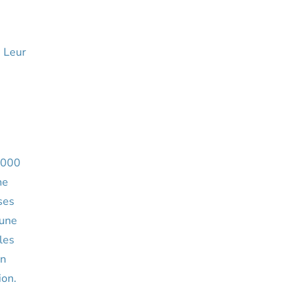
. Leur
0 000
ne
ses
’une
les
en
ion.