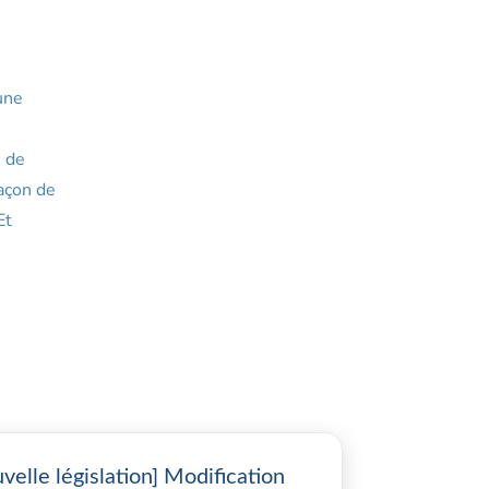
une
e de
façon de
Et
velle législation] Modification