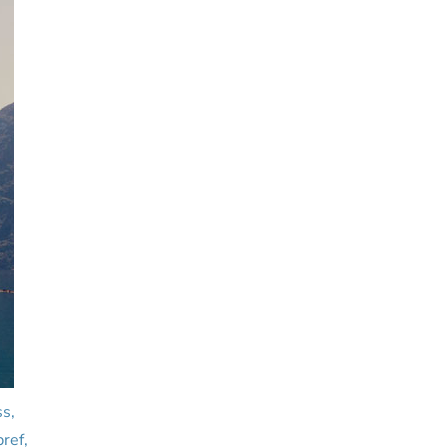
ss,
ref,