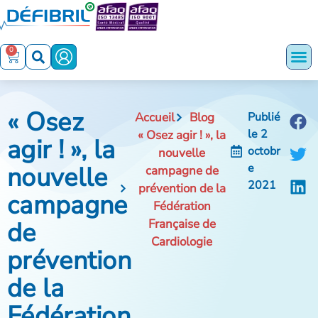
0
« Osez
Accueil
Blog
Publié
le
2
« Osez agir ! », la
agir ! », la
octobr
nouvelle
nouvelle
e
campagne de
2021
prévention de la
campagne
Fédération
de
Française de
Cardiologie
prévention
de la
Fédération