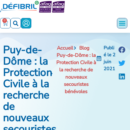
0
Puy-de-
Accueil
Blog
Publi
é le
2
Puy-de-Dôme : la
Dôme : la
juin
Protection Civile à
Protection
2021
la recherche de
nouveaux
Civile à la
secouristes
recherche
bénévoles
de
nouveaux
secouristes