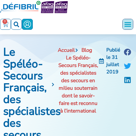
0
Le
Accueil
Blog
Publié
le
31
Le Spéléo-
Spéléo-
juillet
Secours Français,
Secours
2019
des spécialistes
des secours en
Français,
milieu souterrain
des
dont le savoir-
faire est reconnu
spécialistes
à l’international
des
secours