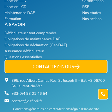
Location LLD
Certifications
Location LCD
RSE
Maintenance DAE
Nos études
Formation
Nos actions
Défibrillateur : tout comprendre
Obligations de maintenance DAE
Obligations de déclaration (Géo'DAE)
Assurance défibrillateur
Questions essentielles
CONTACTEZ-NOUS
395, rue Albert Camus Rés. St Joseph II - Bat H3 06700
St-Laurent-du-Var
+33(0)4 93 01 46 54
contact@defibril.fr
Conditions générales de vente
Mentions légales
Plan de site