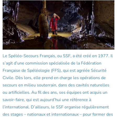
Le Spéléo-Secours Français, ou SSF, a été créé en 1977. Il
s’agit d’une commission spécialisée de la Fédération
Française de Spéléologie (FFS), qui est agréée Sécurité
Civile. Dès lors, elle prend en charge les opérations de
secours en milieu souterrain, dans des cavités naturelles
ou artificielles. Au fil des ans, ses équipes ont acquis un
savoir-faire, qui est aujourd’hui une référence à
l’international. D’ailleurs, le SSF organise régulièrement
des stages – nationaux et internationaux – pour former des