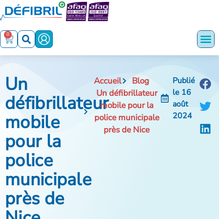
0
Un
Accueil
Blog
Publié
le
16
Un défibrillateur
défibrillateur
août
mobile pour la
mobile
2024
police municipale
près de Nice
pour la
police
municipale
près de
Nice