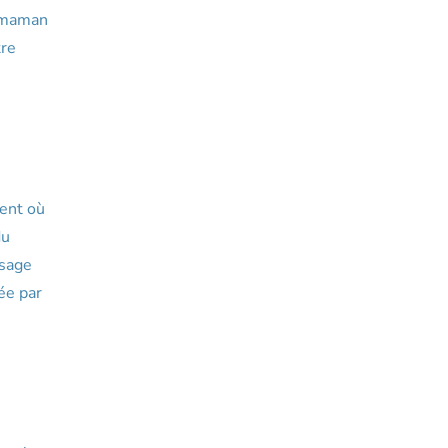
a maman
tre
ment où
du
ssage
tée par