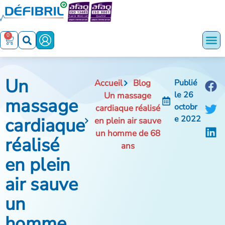
0
Un
Accueil
Blog
Publié
le
26
Un massage
massage
octobr
cardiaque réalisé
cardiaque
e 2022
en plein air sauve
un homme de 68
réalisé
ans
en plein
air sauve
un
homme